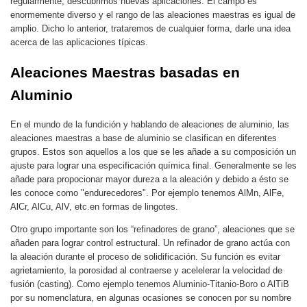
regularmente, descubrimos nuevas aplicaciones. El campo es
enormemente diverso y el rango de las aleaciones maestras es igual de
amplio. Dicho lo anterior, trataremos de cualquier forma, darle una idea
acerca de las aplicaciones típicas.
Aleaciones Maestras basadas en
Aluminio
En el mundo de la fundición y hablando de aleaciones de aluminio, las
aleaciones maestras a base de aluminio se clasifican en diferentes
grupos. Estos son aquellos a los que se les añade a su composición un
ajuste para lograr una especificación química final. Generalmente se les
añade para propocionar mayor dureza a la aleación y debido a ésto se
les conoce como "endurecedores". Por ejemplo tenemos AlMn, AlFe,
AlCr, AlCu, AlV, etc.en formas de lingotes.
Otro grupo importante son los “refinadores de grano”, aleaciones que se
añaden para lograr control estructural. Un refinador de grano actúa con
la aleación durante el proceso de solidificación. Su función es evitar
agrietamiento, la porosidad al contraerse y acelelerar la velocidad de
fusión (casting). Como ejemplo tenemos Aluminio-Titanio-Boro o AlTiB
por su nomenclatura, en algunas ocasiones se conocen por su nombre