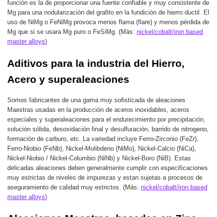
función es la de proporcionar una fuente confiable y muy consistente de
Mg para una nodularización del grafito en la fundición de hierro ductil. El
uso de NiMg o FeNiMg provoca menos flama (flare) y menos pérdida de
Mg que si se usara Mg puro o FeSiMg. (Más:
nickel/cobalt/iron based
master alloys
)
Aditivos para la industria del Hierro,
Acero y superaleaciones
Somos fabricantes de una gama muy sofisticada de aleaciones
Maestras usadas en la producción de aceros inoxidables, aceros
especiales y superaleaciones para el endurecimiento por precipitación,
solución sólida, desoxidación final y desulfuración, barrido de nitrogeno,
formación de carburo, etc. La variedad incluye Ferro-Zirconio (FeZr),
Ferro-Niobio (FeNb), Nickel-Molibdeno (NiMo), Nickel-Calcio (NiCa),
Nickel-Niobio / Nickel-Columbio (NiNb) y Nickel-Boro (NiB). Estas
delicadas aleaciones deben generalmente cumplir con especificaciones
muy estrictas de niveles de impurezas y estan sujetas a procesos de
aseguramiento de calidad muy estrictos. (Más:
nickel/cobalt/iron based
master alloys
)