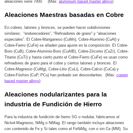
aleaciones serie 7000. (Más:
aluminium based master alloys
)
Aleaciones Maestras basadas en Cobre
En cobres, latones y bronces, se pueden hacer subdivisiones
similares: “endurecedores”, “Refinadores de grano” y “aleaciones
especiales”. El Cobre-Manganeso (CuMn), Cobre-Aluminio (CuAl) y
Cobre-Fierro (CuFe) se añaden para ajuste en la composición. El Cobre-
Boro (CuB), Cobre-Aluminio-Boro (CuAlB), Cobre-Zirconio (CuZr), Cobre-
Titanio (CuTi) y hasta cierto punto el Cobre-Fierro (CuFe) se usan como
refinadores de grano para el cobre y ciertos latones y bronces. El
Cobre-Magnesio (CuMg), Cobre-Litio (CuLi), Cobre-Calcio (CuCa) y
Cobre-Fósforo (CuP, PCu) han probado ser desoxidantes. (Más:
copper
based master alloys
)
Aleaciones nodularizantes para la
industria de Fundición de Hierro
Para la industria de fundición de hierro SG o nodular, fabricamos el
Nickel-Magnesio, NiMg o NiMag. El rango también incluye aleaciones
con contenido de Fe y Si tales como el FeNiMg, con o sin Ce (MM). Su