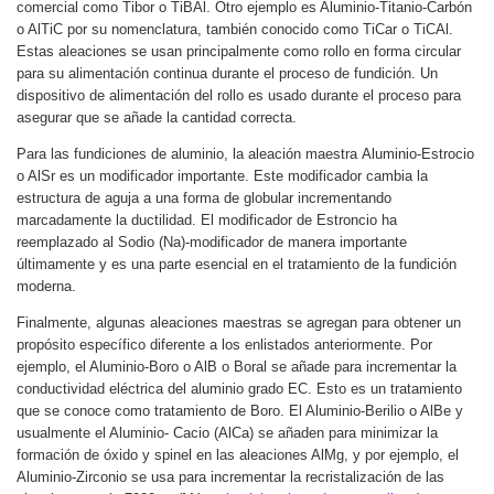
comercial como Tibor o TiBAl. Otro ejemplo es Aluminio-Titanio-Carbón
o AlTiC por su nomenclatura, también conocido como TiCar o TiCAl.
Estas aleaciones se usan principalmente como rollo en forma circular
para su alimentación continua durante el proceso de fundición. Un
dispositivo de alimentación del rollo es usado durante el proceso para
asegurar que se añade la cantidad correcta.
Para las fundiciones de aluminio, la aleación
maestra
Aluminio-Estrocio
o AlSr es un modificador importante. Este modificador cambia la
estructura de aguja a una forma de globular incrementando
marcadamente la ductilidad. El modificador de Estroncio ha
reemplazado al Sodio (Na)-modificador de manera importante
últimamente y es una parte esencial en el tratamiento de la fundición
moderna.
Finalmente, algunas aleaciones maestras se agregan para obtener un
propósito específico diferente a los enlistados anteriormente. Por
ejemplo, el Aluminio-Boro o AlB o Boral se añade para incrementar la
conductividad eléctrica del aluminio grado EC. Esto es un tratamiento
que se conoce como tratamiento de Boro. El Aluminio-Berilio o AlBe y
usualmente el Aluminio- Cacio (AlCa) se añaden para minimizar la
formación de óxido y spinel en las aleaciones AlMg, y por ejemplo, el
Aluminio-Zirconio se usa para incrementar la recristalización de las