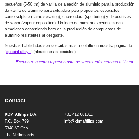
pequeños (5-50 tm) de varilla de aleación de aluminio para la producción
de varilla de aluminio para soldadura para propósitos especiales
como solplete (flame spraying), chorreadura (sputtering) y dispositivos
de vapor (vapour deposition). Un logro de nuestra experiencia con
aleaciones conteniendo boro es la producción de compuestos de
aluminio resistentes al desgaste.
Nuestras habilidades son descritas más a detalle en nuestra página de
"
special alloys
" (aleaciones especiales).
Encuentre nuestro representante de ventas más cercano a Usted.
_
Contact
KBM Affilips B.V.
+31 412 681311
P.O. Box 799
info@kbmaffilips.com
5340 AT Oss
The Netherlands